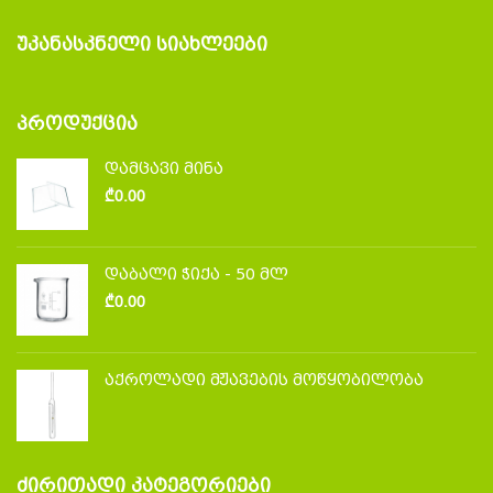
ᲣᲙᲐᲜᲐᲡᲙᲜᲔᲚᲘ ᲡᲘᲐᲮᲚᲔᲔᲑᲘ
ᲞᲠᲝᲓᲣᲥᲪᲘᲐ
დამცავი მინა
₾
0.00
დაბალი ჭიქა - 50 მლ
₾
0.00
აქროლადი მჟავების მოწყობილობა
ᲫᲘᲠᲘᲗᲐᲓᲘ ᲙᲐᲢᲔᲒᲝᲠᲘᲔᲑᲘ