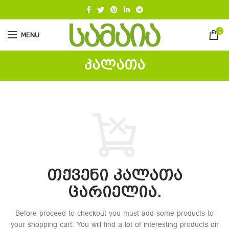
0
MENU
ᲙᲐᲚᲐᲗᲐ
თქვენი კალათა
ცარიელია.
Before proceed to checkout you must add some products to
your shopping cart.
You will find a lot of interesting products on