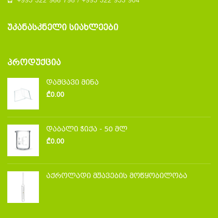
+995 322 966 798 / +995 322 953 904
ᲣᲙᲐᲜᲐᲡᲙᲜᲔᲚᲘ ᲡᲘᲐᲮᲚᲔᲔᲑᲘ
ᲞᲠᲝᲓᲣᲥᲪᲘᲐ
დამცავი მინა
₾
0.00
დაბალი ჭიქა - 50 მლ
₾
0.00
აქროლადი მჟავების მოწყობილობა