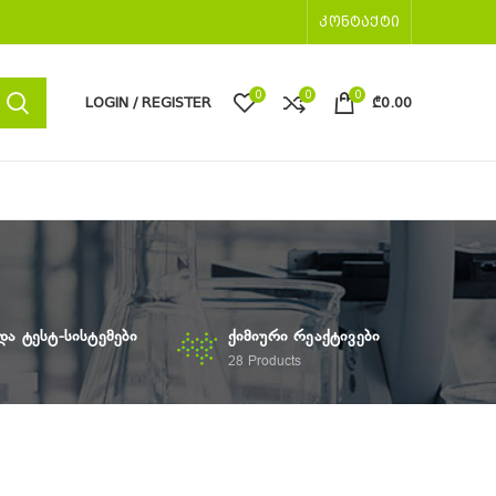
ᲙᲝᲜᲢᲐᲥᲢᲘ
0
0
0
LOGIN / REGISTER
₾
0.00
ᲓᲐ ᲢᲔᲡᲢ-ᲡᲘᲡᲢᲔᲛᲔᲑᲘ
ᲥᲘᲛᲘᲣᲠᲘ ᲠᲔᲐᲥᲢᲘᲕᲔᲑᲘ
28
Products