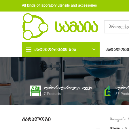
All kinds of laboratory utensils and accessories
ᲙᲐᲢᲔᲒᲝᲠᲘᲔᲑᲘᲡ ᲡᲘᲐ
ᲙᲐᲢᲐᲚᲝᲒ
ᲚᲐᲑᲝᲠᲐᲢᲝᲠᲘᲣᲚᲘ ᲐᲕᲔᲯᲘ
ᲚᲐᲑᲝᲠ
7
Products
57
Prod
ᲙᲐᲢᲐᲚᲝᲒᲘ
მთავარი