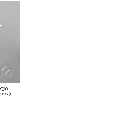
ელი
9/32,