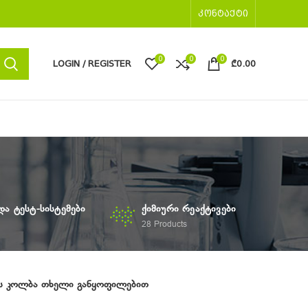
ᲙᲝᲜᲢᲐᲥᲢᲘ
0
0
0
LOGIN / REGISTER
₾
0.00
ᲓᲐ ᲢᲔᲡᲢ-ᲡᲘᲡᲢᲔᲛᲔᲑᲘ
ᲥᲘᲛᲘᲣᲠᲘ ᲠᲔᲐᲥᲢᲘᲕᲔᲑᲘ
28
Products
ის კოლბა თხელი განყოფილებით