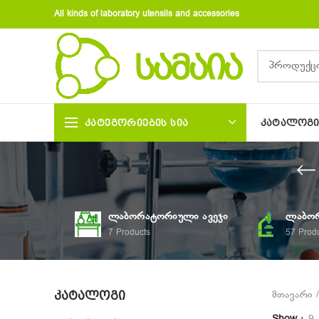
All kinds of laboratory utensils and accessories
ᲙᲐᲢᲔᲒᲝᲠᲘᲔᲑᲘᲡ ᲡᲘᲐ
ᲙᲐᲢᲐᲚᲝᲒ
ᲚᲐᲑᲝᲠᲐᲢᲝᲠᲘᲣᲚᲘ ᲐᲕᲔᲯᲘ
ᲚᲐᲑᲝᲠ
7
Products
57
Prod
ᲙᲐᲢᲐᲚᲝᲒᲘ
მთავარი