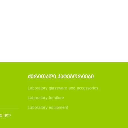
ᲫᲘᲠᲘᲗᲐᲓᲘ ᲙᲐᲢᲔᲒᲝᲠᲘᲔᲑᲘ
Laboratory glassware and accessories
Laboratory furniture
Laboratory equipment
50 მლ