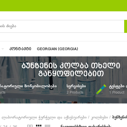
Ი
ᲙᲝᲜᲢᲐᲥᲢᲘ
GEORGIAN (GEORGIA)
ბუნზენის კოლბა თხელი
განყოფილებით
ᲐᲢᲝᲠᲘᲣᲚᲘ ᲛᲝᲬᲧᲝᲑᲘᲚᲝᲑᲔᲑᲘ
ᲡᲔᲠᲕᲘᲡᲔᲑᲘ
ᲢᲔᲡᲢᲔᲑᲘ 
ucts
2
Products
1
Product
ლაბორატორიული ჭურჭელი და აქსესუარები
კოლბები
ბუნზენ