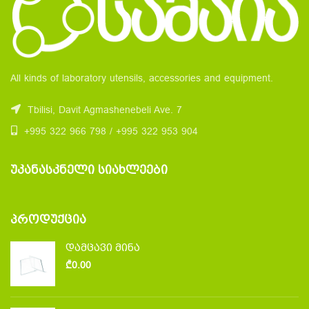
All kinds of laboratory utensils, accessories and equipment.
Tbilisi, Davit Agmashenebeli Ave. 7
+995 322 966 798 / +995 322 953 904
ᲣᲙᲐᲜᲐᲡᲙᲜᲔᲚᲘ ᲡᲘᲐᲮᲚᲔᲔᲑᲘ
ᲞᲠᲝᲓᲣᲥᲪᲘᲐ
დამცავი მინა
₾
0.00