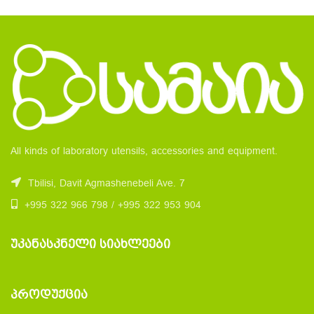
All kinds of laboratory utensils, accessories and equipment.
Tbilisi, Davit Agmashenebeli Ave. 7
+995 322 966 798 / +995 322 953 904
ᲣᲙᲐᲜᲐᲡᲙᲜᲔᲚᲘ ᲡᲘᲐᲮᲚᲔᲔᲑᲘ
ᲞᲠᲝᲓᲣᲥᲪᲘᲐ