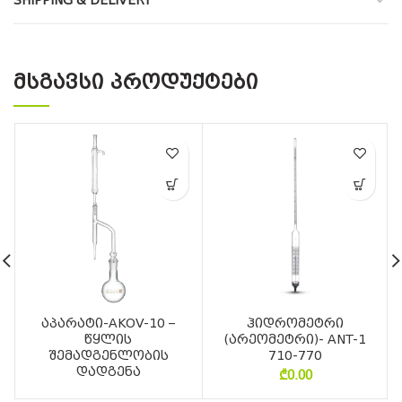
SHIPPING & DELIVERY
ᲛᲡᲒᲐᲕᲡᲘ ᲞᲠᲝᲓᲣᲥᲢᲔᲑᲘ
აპარატი-AKOV-10 –
ჰიდრომეტრი
წყლის
(არეომეტრი)- ANT-1
შემადგენლობის
710-770
დადგენა
₾
0.00